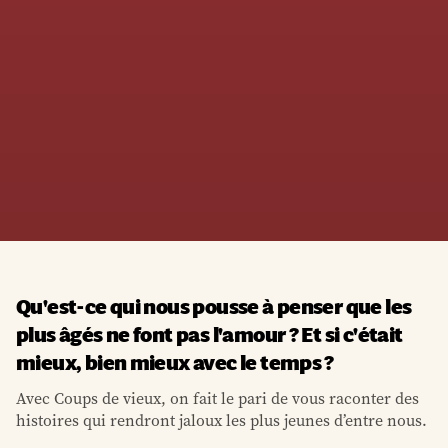
Qu'est-ce qui nous pousse à penser que les
plus âgés ne font pas l'amour ? Et si c'était
mieux, bien mieux avec le temps ?
Avec Coups de vieux, on fait le pari de vous raconter des
histoires qui rendront jaloux les plus jeunes d’entre nous.