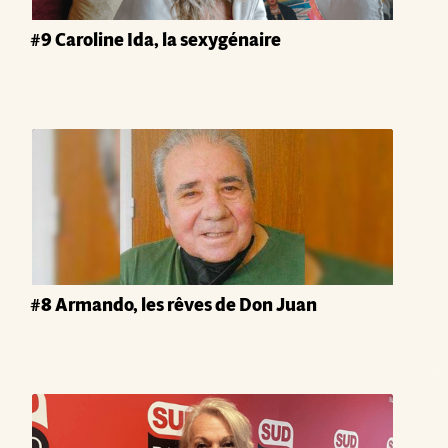
#9 Caroline Ida, la sexygénaire
#8 Armando, les rêves de Don Juan